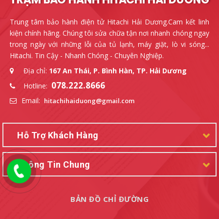
TRẠM BẢO HÀNH HITACHI HẢI DƯƠNG
Trung tâm bảo hành điện tử Hitachi Hải Dương.Cam kết linh
kiện chính hãng. Chúng tôi sửa chữa tận nơi nhanh chóng ngay
trong ngày với những lỗi của tủ lạnh, máy giặt, lò vi sóng...
Hitachi. Tin Cậy - Nhanh Chóng - Chuyên Nghiệp.
Địa chỉ:
167 An Thái, P. Bình Hàn, TP. Hải Dương
078.222.8666
Hotline:
Email:
hitachihaiduong@gmail.com
Hỗ Trợ Khách Hàng
Thông Tin Chung
BẢN ĐỒ CHỈ ĐƯỜNG